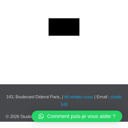
143, Boulevard Diderot Paris, |
tél rendez-vous
| Email :
studio
143
Comment puis-je vous aider ?
© 2026 Studio 143 |
Mentions légales